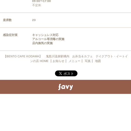
09:00〜17:00
不定休
座席数
23
感染症対策
キャッシュレス対応
アルコール等消毒の実施
店内換気の実施
【BENTO CAFE KODAMA】 鬼怒川温泉駅構内 お弁当＆カフェ テイクアウト・イートイ
ンの店 HOME
お知らせ
メニュー
写真
地図