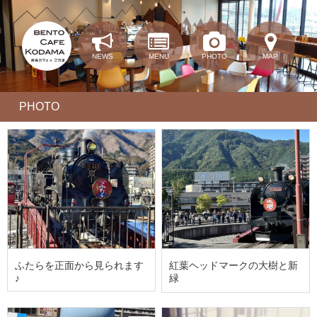
NEWS
MENU
PHOTO
MAP
PHOTO
ふたらを正面から見られます
紅葉ヘッドマークの大樹と新
♪
緑