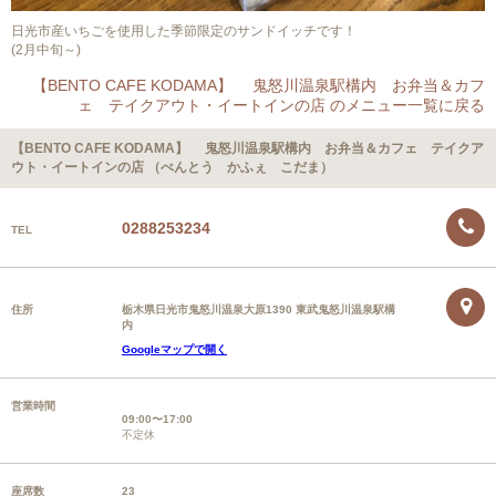
日光市産いちごを使用した季節限定のサンドイッチです！
(2月中旬～)
【BENTO CAFE KODAMA】 鬼怒川温泉駅構内 お弁当＆カフ
ェ テイクアウト・イートインの店 のメニュー一覧に戻る
【BENTO CAFE KODAMA】 鬼怒川温泉駅構内 お弁当＆カフェ テイクア
ウト・イートインの店 （べんとう かふぇ こだま）
0288253234
TEL
住所
栃木県日光市鬼怒川温泉大原1390 東武鬼怒川温泉駅構
内
Googleマップで開く
営業時間
09:00〜17:00
不定休
座席数
23