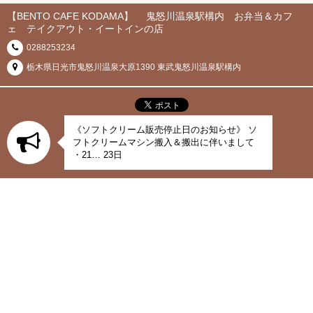
【BENTO CAFE KODAMA】 鬼怒川温泉駅構内 お弁当＆カフ
ェ テイクアウト・イートインの店
0288253234
栃木県日光市鬼怒川温泉大原1390 東武鬼怒川温泉駅構内
《ソフトクリーム販売停止日のお知らせ》 ソ
フトクリームマシン搬入＆搬出に伴いまして
・21… 23日