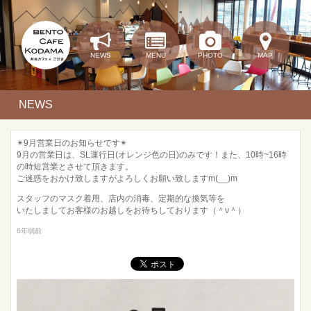
NEWS
MENU
PHOTO
MAP
NEWS
✴︎9月営業日のお知らせです✴︎
9月の営業日は、SL運行日(オレンジ色の日)のみです！また、10時~16時
の時短営業とさせて頂きます。
ご迷惑をおかけ致しますがよろしくお願い致しますm(__)m
スタッフのマスク着用、店内の消毒、定期的な換気等を
いたしましてお客様のお越しをお待ちしております（＾ν＾）
6年弱前