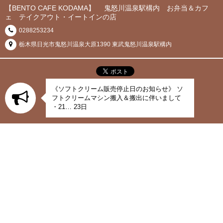
【BENTO CAFE KODAMA】 鬼怒川温泉駅構内 お弁当＆カフ
ェ テイクアウト・イートインの店
0288253234
栃木県日光市鬼怒川温泉大原1390 東武鬼怒川温泉駅構内
《ソフトクリーム販売停止日のお知らせ》 ソ
フトクリームマシン搬入＆搬出に伴いまして
・21… 23日