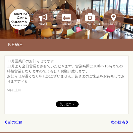
NEWS
MENU
PHOTO
MAP
NEWS
11月営業日のお知らせです☆
11月より全日営業とさせていただきます。営業時間は10時〜16時までの
時短営業となりますのでよろしくお願い致します。
お知らせが遅くなり申し訳ございません。皆さまのご来店をお待ちしてお
ります(^○^)♪
5年以上前
前の投稿
次の投稿