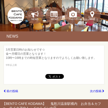
NEWS
MENU
PHOTO
MAP
NEWS
3月営業日時のお知らせです☆
金〜月曜日の営業となります！
10時〜16時までの時短営業となりますのでよろしくお願い致します。
5年以上前
前の投稿
次の投稿
【BENTO CAFE KODAMA】 鬼怒川温泉駅構内 お弁当＆カフ