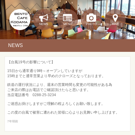
NEWS
MENU
PHOTO
MAP
NEWS
【台風19号の影響について】
15日から通常通り9時～オープンしていますが
15時までと通常営業より早めのクローズとなっております。
鉄道の運行状況により、週末の営業時間も変更の可能性がある為
ご来店の際はお電話でご確認頂けたらと思います。
当店電話番号 0288-25-3234
ご迷惑お掛けしますがご理解の程よろしくお願い致します。
この度の台風で被害に遭われた皆様に心よりお見舞い申し上げます。
7年弱前