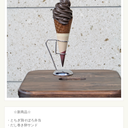
☆新商品☆
・とちぎ鶏そぼろ弁当
・だし巻き卵サンド