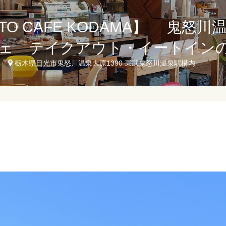
NTO CAFE KODAMA】 鬼怒
ェ テイクアウト・イートイン
4
栃木県日光市鬼怒川温泉大原1390 東武鬼怒川温泉駅構内