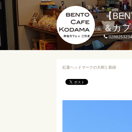
【BE
＆カフ
028825323
紅葉ヘッドマークの大樹と新緑