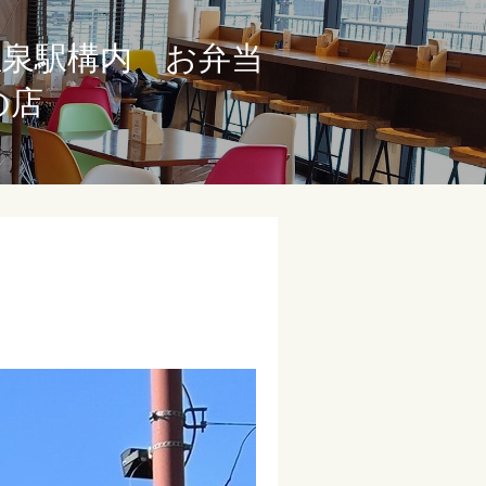
川温泉駅構内 お弁当
の店